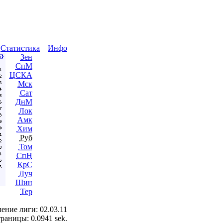
ы
Статистика
Инфо
Зен
СпМ
ЦСКА
Мск
Сат
ДнМ
Лок
Амк
Хим
Руб
Том
СпН
КрС
Луч
Шин
Тер
ение лиги: 02.03.11
раницы: 0.0941 sek.