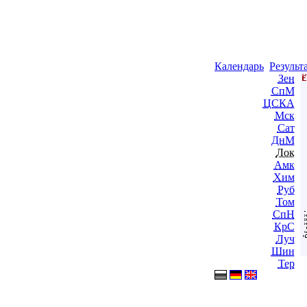
Календарь
Результ
Зен
СпМ
ЦСКА
Мск
Сат
ДнМ
Лок
Амк
Хим
Руб
Том
СпН
КрС
Луч
Шин
Тер