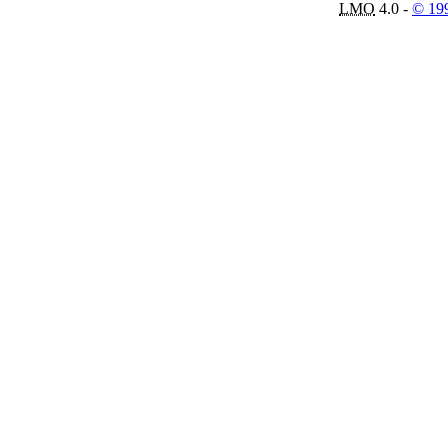
LMO
4.0 -
© 19