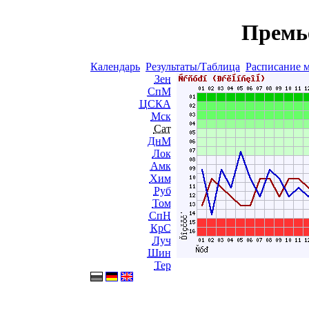
Премь
Календарь
Результаты/Таблица
Расписание 
Зен
СпМ
ЦСКА
Мск
Сат
ДнМ
Лок
Амк
Хим
Руб
Том
СпН
КрС
Луч
Шин
Тер