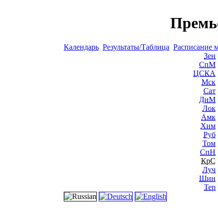
Премь
Календарь
Результаты/Таблица
Расписание 
Зен
СпМ
ЦСКА
Мск
Сат
ДнМ
Лок
Амк
Хим
Руб
Том
СпН
КрС
Луч
Шин
Тер