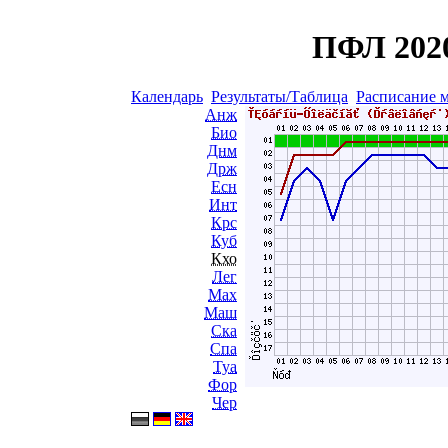
ПФЛ 2020
Календарь
Результаты/Таблица
Расписание 
Анж
Био
Днм
Држ
Есн
Инт
Крс
Куб
Кхо
Лег
Мах
Маш
Ска
Спа
Туа
Фор
Чер