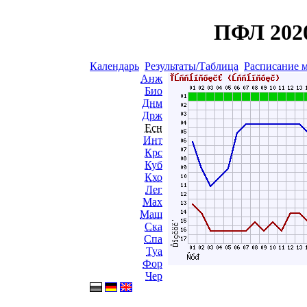
ПФЛ 2020
Календарь
Результаты/Таблица
Расписание 
Анж
Био
Днм
Држ
Есн
Инт
Крс
Куб
Кхо
Лег
Мах
Маш
Ска
Спа
Туа
Фор
Чер