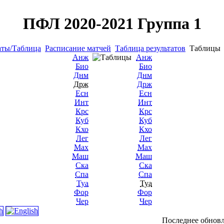
ПФЛ 2020-2021 Группа 1
аты/Таблица
Расписание матчей
Таблица результатов
Таблиц
Анж
Анж
Био
Био
Днм
Днм
Држ
Држ
Есн
Есн
Инт
Инт
Крс
Крс
Куб
Куб
Кхо
Кхо
Лег
Лег
Мах
Мах
Маш
Маш
Ска
Ска
Спа
Спа
Туа
Туа
Фор
Фор
Чер
Чер
Последнее обновл