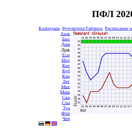
ПФЛ 2020
Календарь
Результаты/Таблица
Расписание 
Анж
Био
Днм
Држ
Есн
Инт
Крс
Куб
Кхо
Лег
Мах
Маш
Ска
Спа
Туа
Фор
Чер