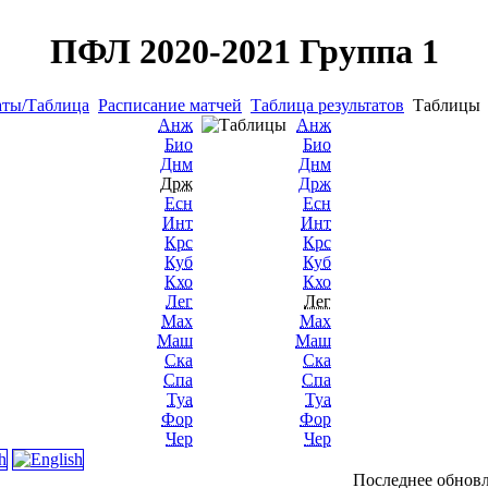
ПФЛ 2020-2021 Группа 1
аты/Таблица
Расписание матчей
Таблица результатов
Таблиц
Анж
Анж
Био
Био
Днм
Днм
Држ
Држ
Есн
Есн
Инт
Инт
Крс
Крс
Куб
Куб
Кхо
Кхо
Лег
Лег
Мах
Мах
Маш
Маш
Ска
Ска
Спа
Спа
Туа
Туа
Фор
Фор
Чер
Чер
Последнее обновл