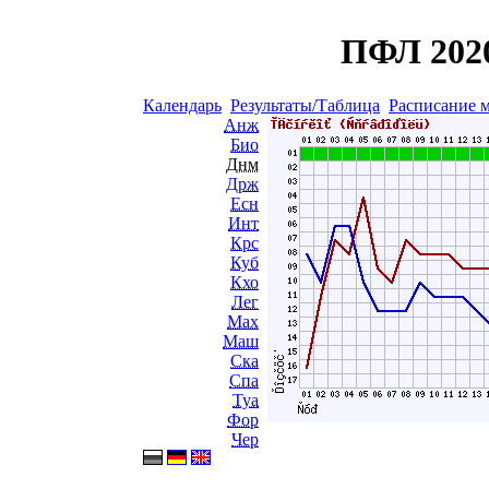
ПФЛ 2020
Календарь
Результаты/Таблица
Расписание 
Анж
Био
Днм
Држ
Есн
Инт
Крс
Куб
Кхо
Лег
Мах
Маш
Ска
Спа
Туа
Фор
Чер