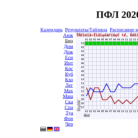
ПФЛ 2020
Календарь
Результаты/Таблица
Расписание 
Анж
Био
Днм
Држ
Есн
Инт
Крс
Куб
Кхо
Лег
Мах
Маш
Ска
Спа
Туа
Фор
Чер