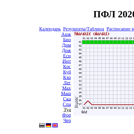
ПФЛ 2020
Календарь
Результаты/Таблица
Расписание 
Анж
Био
Днм
Држ
Есн
Инт
Крс
Куб
Кхо
Лег
Мах
Маш
Ска
Спа
Туа
Фор
Чер