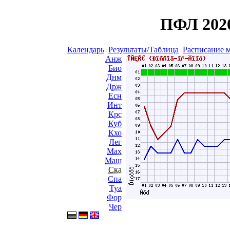
ПФЛ 2020
Календарь
Результаты/Таблица
Расписание 
Анж
Био
Днм
Држ
Есн
Инт
Крс
Куб
Кхо
Лег
Мах
Маш
Ска
Спа
Туа
Фор
Чер