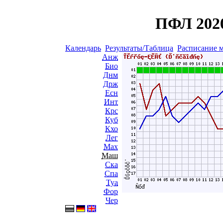
ПФЛ 2020
Календарь
Результаты/Таблица
Расписание 
Анж
Био
Днм
Држ
Есн
Инт
Крс
Куб
Кхо
Лег
Мах
Маш
Ска
Спа
Туа
Фор
Чер