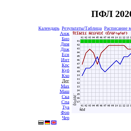
ПФЛ 2020
Календарь
Результаты/Таблица
Расписание 
Анж
Био
Днм
Држ
Есн
Инт
Крс
Куб
Кхо
Лег
Мах
Маш
Ска
Спа
Туа
Фор
Чер