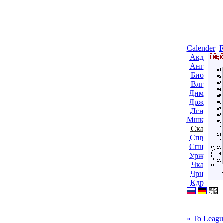
Calender
R
Акд
Анг
Био
Влг
Днм
Држ
Лгн
Мшк
Ска
Спв
Спн
Урж
Чка
Чрн
Кдр
« To Leagu