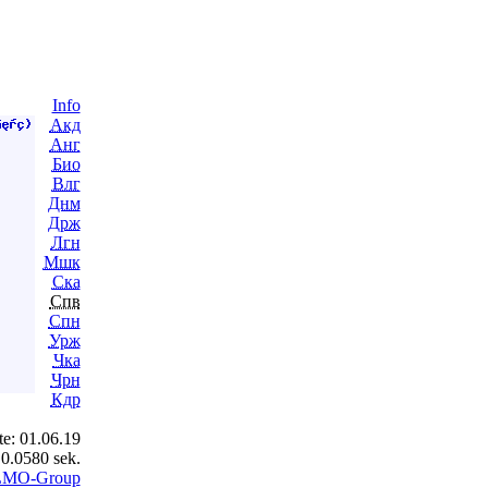
Info
Акд
Анг
Био
Влг
Днм
Држ
Лгн
Мшк
Ска
Спв
Спн
Урж
Чка
Чрн
Кдр
e: 01.06.19
 0.0580 sek.
 LMO-Group