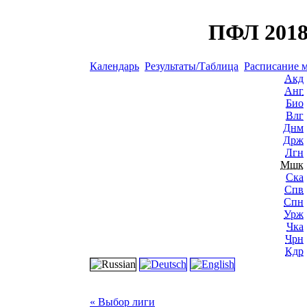
ПФЛ 2018
Календарь
Результаты/Таблица
Расписание 
Акд
Анг
Био
Влг
Днм
Држ
Лгн
Мшк
Ска
Спв
Спн
Урж
Чка
Чрн
Кдр
« Выбор лиги