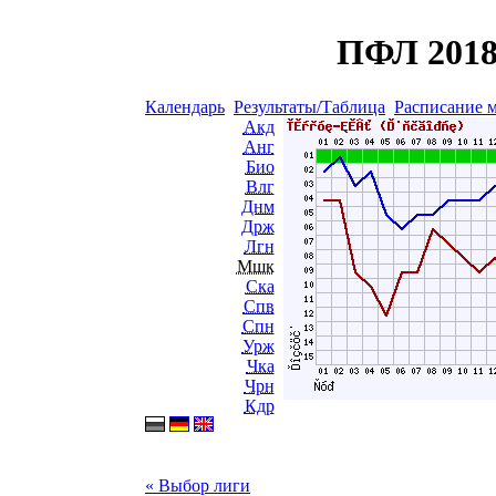
ПФЛ 2018
Календарь
Результаты/Таблица
Расписание 
Акд
Анг
Био
Влг
Днм
Држ
Лгн
Мшк
Ска
Спв
Спн
Урж
Чка
Чрн
Кдр
« Выбор лиги