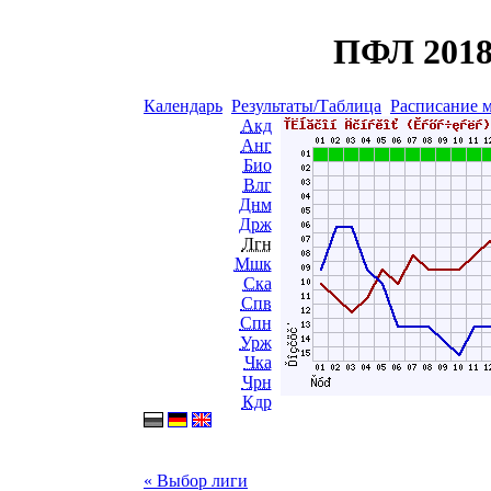
ПФЛ 2018
Календарь
Результаты/Таблица
Расписание 
Акд
Анг
Био
Влг
Днм
Држ
Лгн
Мшк
Ска
Спв
Спн
Урж
Чка
Чрн
Кдр
« Выбор лиги