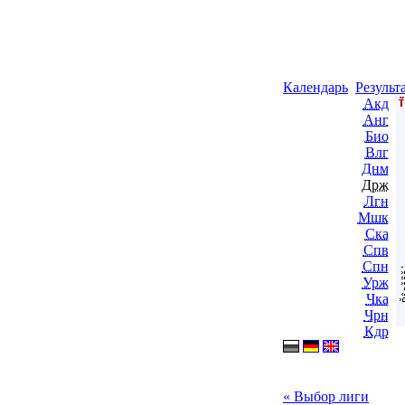
Календарь
Результ
Акд
Анг
Био
Влг
Днм
Држ
Лгн
Мшк
Ска
Спв
Спн
Урж
Чка
Чрн
Кдр
« Выбор лиги