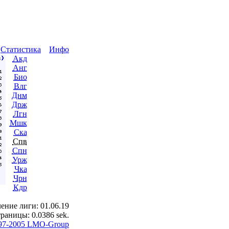
ы
Статистика
Инфо
Акд
Анг
Био
Влг
Днм
Држ
Лгн
Мшк
Ска
Спв
Спн
Урж
Чка
Чрн
Кдр
ение лиги: 01.06.19
раницы: 0.0386 sek.
97-2005 LMO-Group