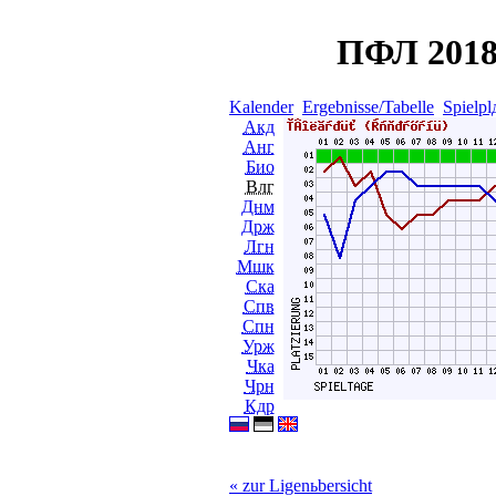
ПФЛ 2018
Kalender
Ergebnisse/Tabelle
Spielpl
Акд
Анг
Био
Влг
Днм
Држ
Лгн
Мшк
Ска
Спв
Спн
Урж
Чка
Чрн
Кдр
« zur Ligenьbersicht