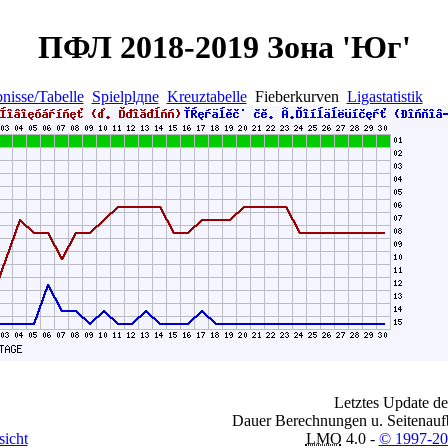
ПФЛ 2018-2019 Зона 'Юг'
nisse/Tabelle
Spielplдne
Kreuztabelle
Fieberkurven
Ligastatistik
Letztes Update de
Dauer Berechnungen u. Seitenauf
sicht
LMO
4.0 -
© 1997-2