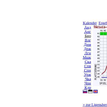
Kalender
Ergeb
Акд
Анг
Био
Влг
Днм
Држ
Лгн
Мшк
Ска
Спв
Спн
Урж
Чка
Чрн
Кдр
« zur Ligenьber