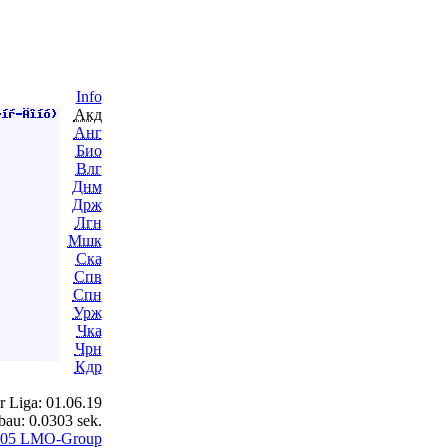
Info
Акд
Анг
Био
Влг
Днм
Држ
Лгн
Мшк
Ска
Спв
Спн
Урж
Чка
Чрн
Кдр
r Liga: 01.06.19
bau: 0.0303 sek.
005 LMO-Group