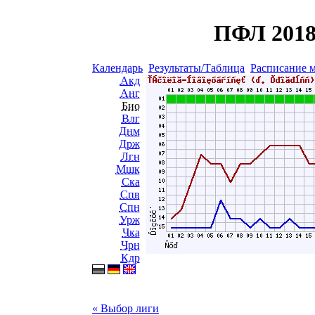
ПФЛ 2018
Календарь
Результаты/Таблица
Расписание 
Акд
Анг
Био
Влг
Днм
Држ
Лгн
Мшк
Ска
Спв
Спн
Урж
Чка
Чрн
Кдр
« Выбор лиги