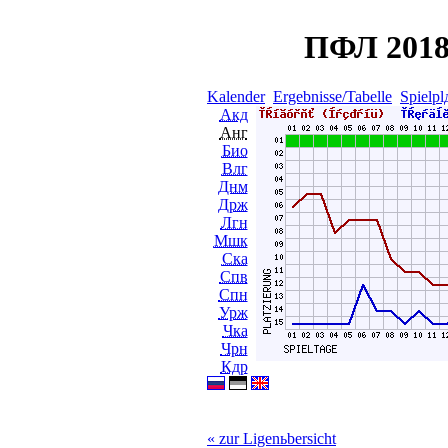
ПФЛ 2018
Kalender
Ergebnisse/Tabelle
Spielpl
Акд
Анг
Био
Влг
Днм
Држ
Лгн
Мшк
Ска
Спв
Спн
Урж
Чка
Чрн
Кдр
« zur Ligenьbersicht