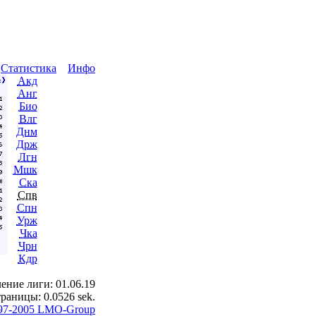
ы
Статистика
Инфо
Акд
Анг
Био
Влг
Днм
Држ
Лгн
Мшк
Ска
Спв
Спн
Урж
Чка
Чрн
Кдр
ение лиги: 01.06.19
раницы: 0.0526 sek.
97-2005 LMO-Group