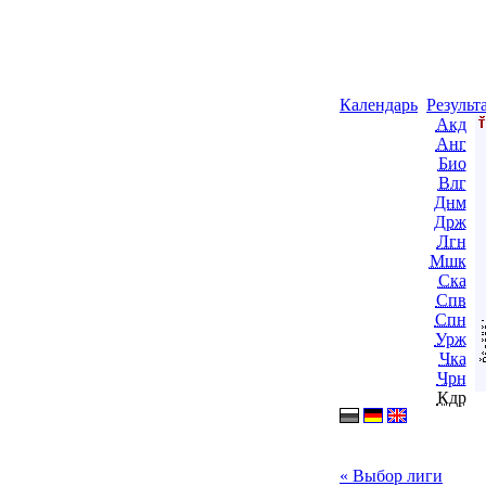
Календарь
Результ
Акд
Анг
Био
Влг
Днм
Држ
Лгн
Мшк
Ска
Спв
Спн
Урж
Чка
Чрн
Кдр
« Выбор лиги