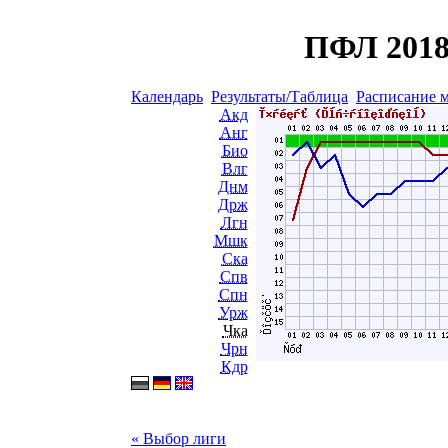
ПФЛ 2018
Календарь
Результаты/Таблица
Расписание 
Акд
Анг
Био
Влг
Днм
Држ
Лгн
Мшк
Ска
Спв
Спн
Урж
Чка
Чрн
Кдр
« Выбор лиги