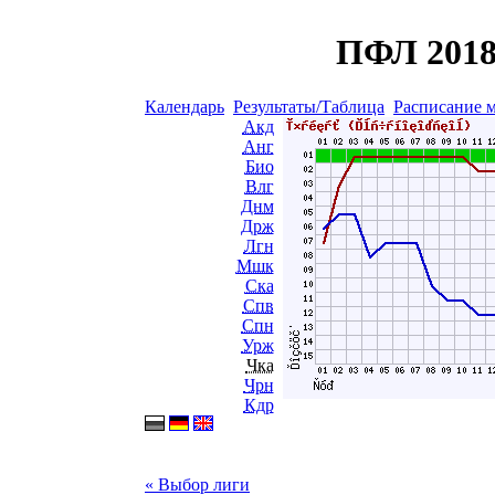
ПФЛ 2018
Календарь
Результаты/Таблица
Расписание 
Акд
Анг
Био
Влг
Днм
Држ
Лгн
Мшк
Ска
Спв
Спн
Урж
Чка
Чрн
Кдр
« Выбор лиги