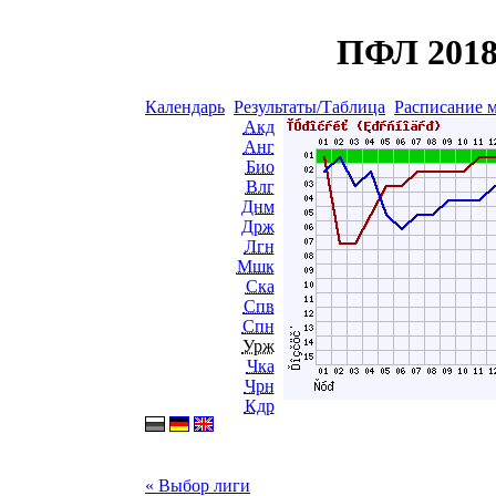
ПФЛ 2018
Календарь
Результаты/Таблица
Расписание 
Акд
Анг
Био
Влг
Днм
Држ
Лгн
Мшк
Ска
Спв
Спн
Урж
Чка
Чрн
Кдр
« Выбор лиги