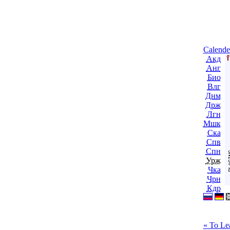
Calende
Акд
Анг
Био
Влг
Днм
Држ
Лгн
Мшк
Ска
Спв
Спн
Урж
Чка
Чрн
Кдр
« To Le