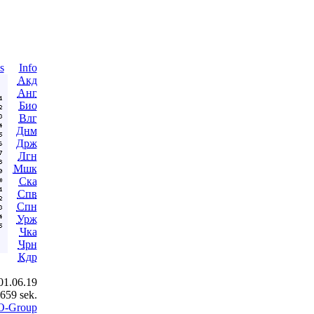
s
Info
Акд
Анг
Био
Влг
Днм
Држ
Лгн
Мшк
Ска
Спв
Спн
Урж
Чка
Чрн
Кдр
01.06.19
0659 sek.
O-Group