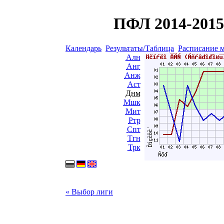
ПФЛ 2014-2015 
Календарь
Результаты/Таблица
Расписание 
Алн
Анг
Анж
Аст
Днм
Мшк
Мит
Ртр
Спт
Тгн
Трк
« Выбор лиги