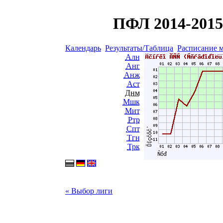
ПФЛ 2014-2015 
Календарь
Результаты/Таблица
Расписание 
Алн
Анг
Анж
Аст
Днм
Мшк
Мит
Ртр
Спт
Тгн
Трк
« Выбор лиги