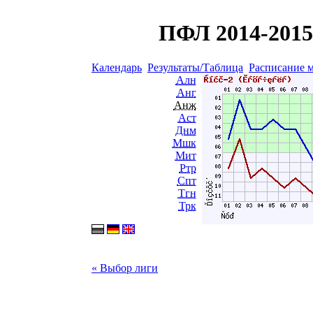
ПФЛ 2014-2015 
Календарь
Результаты/Таблица
Расписание 
Алн
Анг
Анж
Аст
Днм
Мшк
Мит
Ртр
Спт
Тгн
Трк
« Выбор лиги