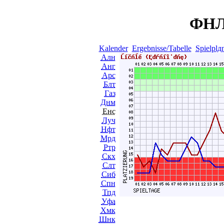
ФНЛ 
Kalender
Ergebnisse/Tabelle
Spielplд
Алн
Анг
Арс
Блт
Газ
Днм
Енс
Луч
Нфт
Мрд
Ртр
Скх
Слт
Сиб
Спн
Тпд
Уфа
Хмк
Шнк