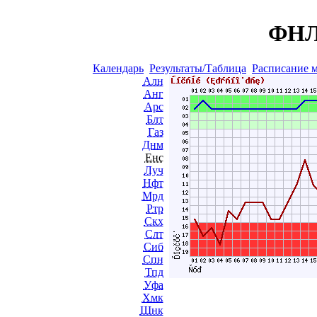
ФНЛ 
Календарь
Результаты/Таблица
Расписание 
Алн
Анг
Арс
Блт
Газ
Днм
Енс
Луч
Нфт
Мрд
Ртр
Скх
Слт
Сиб
Спн
Тпд
Уфа
Хмк
Шнк