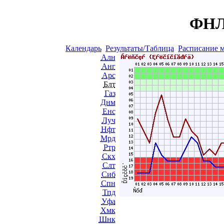
ФНЛ 
Календарь
Результаты/Таблица
Расписание 
Алн
Анг
Арс
Блт
Газ
Днм
Енс
Луч
Нфт
Мрд
Ртр
Скх
Слт
Сиб
Спн
Тпд
Уфа
Хмк
Шнк