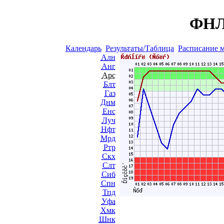
ФНЛ 
Календарь
Результаты/Таблица
Расписание 
Алн
Анг
Арс
Блт
Газ
Днм
Енс
Луч
Нфт
Мрд
Ртр
Скх
Слт
Сиб
Спн
Тпд
Уфа
Хмк
Шнк