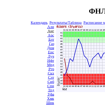
ФНЛ 
Календарь
Результаты/Таблица
Расписание 
Алн
Анг
Арс
Блт
Газ
Днм
Енс
Луч
Нфт
Мрд
Ртр
Скх
Слт
Сиб
Спн
Тпд
Уфа
Хмк
Шнк