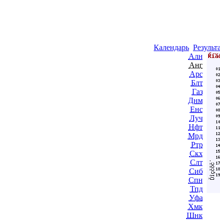
Календарь
Результ
Алн
Анг
Арс
Блт
Газ
Днм
Енс
Луч
Нфт
Мрд
Ртр
Скх
Слт
Сиб
Спн
Тпд
Уфа
Хмк
Шнк