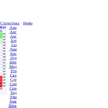
ы
Статистика
Инфо
Алн
Анг
Арс
Блт
Газ
Днм
Енс
Луч
Нфт
Мрд
Ртр
Скх
Слт
Сиб
Спн
Тпд
Уфа
Хмк
Шнк