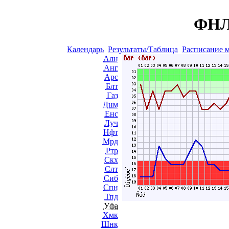
ФНЛ 
Календарь
Результаты/Таблица
Расписание 
Алн
Анг
Арс
Блт
Газ
Днм
Енс
Луч
Нфт
Мрд
Ртр
Скх
Слт
Сиб
Спн
Тпд
Уфа
Хмк
Шнк