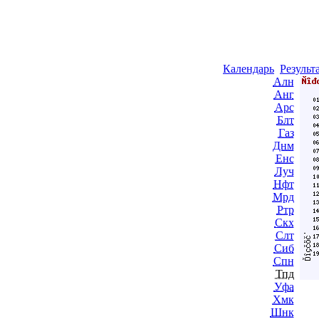
Календарь
Результ
Алн
Анг
Арс
Блт
Газ
Днм
Енс
Луч
Нфт
Мрд
Ртр
Скх
Слт
Сиб
Спн
Тпд
Уфа
Хмк
Шнк