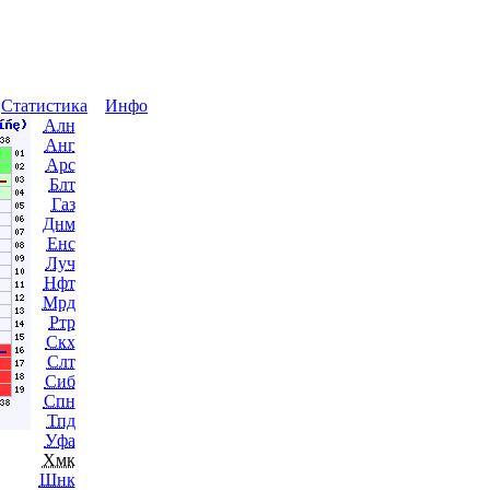
ы
Статистика
Инфо
Алн
Анг
Арс
Блт
Газ
Днм
Енс
Луч
Нфт
Мрд
Ртр
Скх
Слт
Сиб
Спн
Тпд
Уфа
Хмк
Шнк