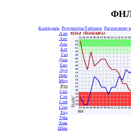
ФНЛ 
Календарь
Результаты/Таблица
Расписание 
Алн
Анг
Арс
Блт
Газ
Днм
Енс
Луч
Нфт
Мрд
Ртр
Скх
Слт
Сиб
Спн
Тпд
Уфа
Хмк
Шнк