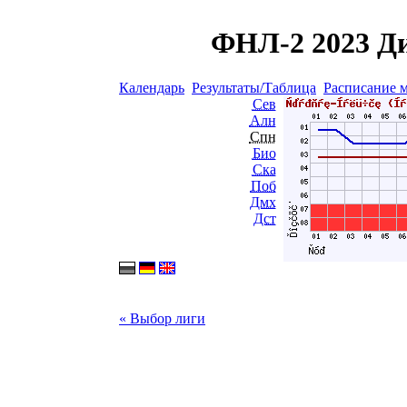
ФНЛ-2 2023 Ди
Календарь
Результаты/Таблица
Расписание 
Сев
Алн
Спн
Био
Ска
Поб
Дмх
Дст
« Выбор лиги