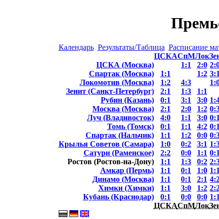
Премь
Календарь
Результаты/Таблица
Расписание ма
ЦСКА
СпМ
Лок
Зе
ЦСКА (Москва)
1:1
2:0
2:
Спартак (Москва)
1:1
1:2
3:
Локомотив (Москва)
1:2
4:3
1:
Зенит (Санкт-Петербург)
2:1
1:3
1:1
Рубин (Казань)
0:1
3:1
3:0
1:
Москва (Москва)
2:1
2:0
1:2
0:
Луч (Владивосток)
4:0
1:1
3:0
0:
Томь (Томск)
0:1
1:1
4:2
0:
Спартак (Нальчик)
1:1
1:2
0:0
0:
Крылья Советов (Самара)
1:0
0:2
3:1
1:
Сатурн (Раменское)
2:2
0:0
1:1
0:
Ростов (Ростов-на-Дону)
1:1
1:3
0:2
2:
Амкар (Пермь)
1:1
0:1
1:0
1:
Динамо (Москва)
1:1
0:1
2:1
4:
Химки (Химки)
1:1
3:0
1:2
2:
Кубань (Краснодар)
0:1
0:0
0:0
1:
ЦСКА
СпМ
Лок
Зе