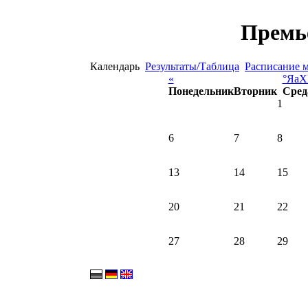
Премь
Календарь
Результаты/Таблица
Расписание 
«
°ЯаХ
Понедельник
Вторник
Сред
1
6
7
8
13
14
15
20
21
22
27
28
29