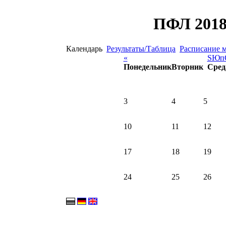
ПФЛ 2018
Календарь
Результаты/Таблица
Расписание 
«
ЅЮпС
Понедельник
Вторник
Сред
3
4
5
10
11
12
17
18
19
24
25
26