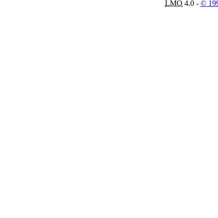
LMO
4.0 -
© 19