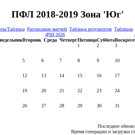
ПФЛ 2018-2019 Зона 'Юг'
аты/Таблица
Расписание матчей
Таблица результатов
Таблицы
јРЩ 2026
недельник
Вторник
Среда
Четверг
Пятница
Суббота
Воскресе
1
2
3
5
6
7
8
9
10
12
13
14
15
16
17
19
20
21
22
23
24
26
27
28
29
30
31
Последнее обновл
Время генерации и загрузки ст