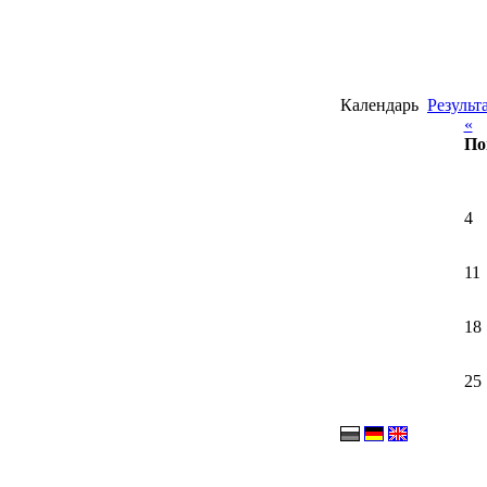
Календарь
Результ
«
По
4
11
18
25