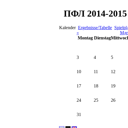
ПФЛ 2014-2015 
Kalender
Ergebnisse/Tabelle
Spielpl
«
Mдr
Montag
Dienstag
Mittwoc
3
4
5
10
11
12
17
18
19
24
25
26
31