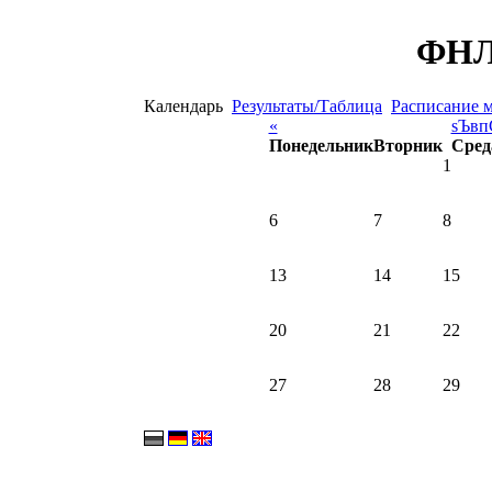
ФНЛ 
Календарь
Результаты/Таблица
Расписание 
«
ѕЪвп
Понедельник
Вторник
Сред
1
6
7
8
13
14
15
20
21
22
27
28
29