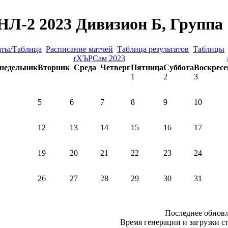
Л-2 2023 Дивизион Б, Группа
аты/Таблица
Расписание матчей
Таблица результатов
Таблицы
ґХЪРСам 2023
недельник
Вторник
Среда
Четверг
Пятница
Суббота
Воскресе
1
2
3
5
6
7
8
9
10
12
13
14
15
16
17
19
20
21
22
23
24
26
27
28
29
30
31
Последнее обновл
Время генерации и загрузки ст