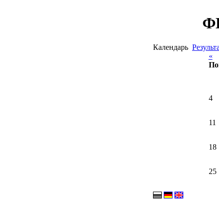
ФН
Календарь
Результ
«
По
4
11
18
25