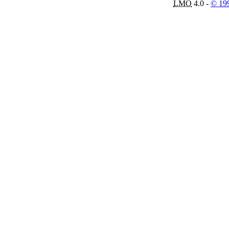
LMO
4.0 -
© 19