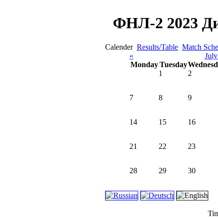
ФНЛ-2 2023 Ди
Calender
Results/Table
Match Sche
«
Jul
Monday
Tuesday
Wednesd
1
2
7
8
9
14
15
16
21
22
23
28
29
30
Tim