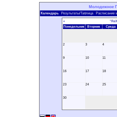
Молодежное Пе
Календарь
Результаты/Таблица
Расписание 
«
°Яа
Понедельник
Вторник
Среда
2
3
4
9
10
11
16
17
18
23
24
25
30